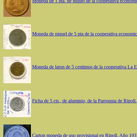
Moneda de 1 pta. de niquel de la cooperativa economi
Moneda de niquel de 5 pta de la cooperativa economic
Moneda de laton de 5 centimos de la cooperativa La 
Ficha de 5 cts., de aluminio, de la Parroquia de Ripoll.
Carton moneda de uso provisional en Ripoll. Año 193