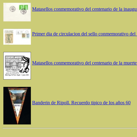
Matasellos conmemorativo del centenario de la inaugura
Primer dia de circulacion del sello conmemorativo del 
Matasellos conmemorativo del centenario de la muerte 
Banderin de Ripoll. Recuerdo tipico de los años 60