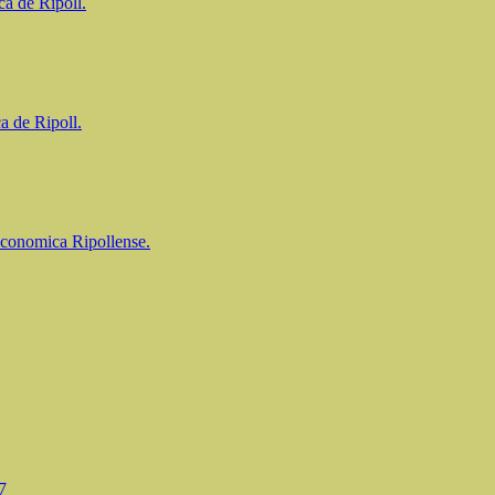
ca de Ripoll.
a de Ripoll.
Economica Ripollense.
7